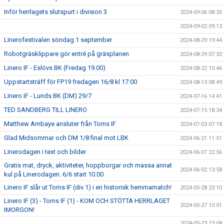
Inför herrlagets slutspurt i division 3
2024-09-06 08:35
2024-09-02 09:13
Linerofestivalen söndag 1 september
2024-08-29 19:44
Robotgräsklippare gör entré på gräsplanen
2024-08-29 07:32
Linero IF - Eslövs BK (Fredag 19.00)
2024-08-22 10:46
Uppstartsträff för FP19 fredagen 16/8 kl 17:00
2024-08-13 08:49
Linero IF - Lunds BK (DM) 29/7
2024-07-16 14:41
TED SANDBERG TILL LINERO
2024-07-15 18:34
Matthew Ambaye ansluter från Torns IF
2024-07-03 07:18
Glad Midsommar och DM 1/8 final mot LBK
2024-06-21 11:51
Linerodagen i text och bilder
2024-06-07 22:56
Gratis mat, dryck, aktiviteter, hoppborgar och massa annat
2024-06-02 13:58
kul på Linerodagen. 6/6 start 10.00
Linero IF slår ut Torns IF (div 1) i en historisk hemmamatch!
2024-05-28 23:10
Linero IF (3) - Torns IF (1) - KOM OCH STÖTTA HERRLAGET
2024-05-27 10:01
IMORGON!
2024-05-23 23:08