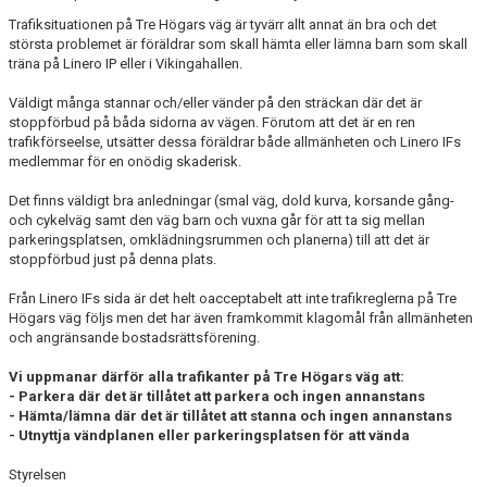
Trafiksituationen på Tre Högars väg är tyvärr allt annat än bra och det
största problemet är föräldrar som skall hämta eller lämna barn som skall
träna på Linero IP eller i Vikingahallen.
Väldigt många stannar och/eller vänder på den sträckan där det är
stoppförbud på båda sidorna av vägen. Förutom att det är en ren
trafikförseelse, utsätter dessa föräldrar både allmänheten och Linero IFs
medlemmar för en onödig skaderisk.
Det finns väldigt bra anledningar (smal väg, dold kurva, korsande gång-
och cykelväg samt den väg barn och vuxna går för att ta sig mellan
parkeringsplatsen, omklädningsrummen och planerna) till att det är
stoppförbud just på denna plats.
Från Linero IFs sida är det helt oacceptabelt att inte trafikreglerna på Tre
Högars väg följs men det har även framkommit klagomål från allmänheten
och angränsande bostadsrättsförening.
Vi uppmanar därför alla trafikanter på Tre Högars väg att:
- Parkera där det är tillåtet att parkera och ingen annanstans
- Hämta/lämna där det är tillåtet att stanna och ingen annanstans
- Utnyttja vändplanen eller parkeringsplatsen för att vända
Styrelsen