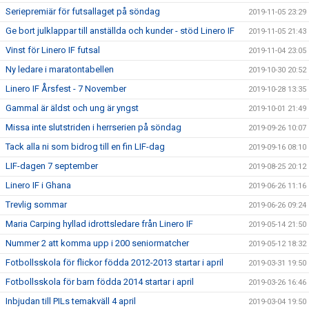
Seriepremiär för futsallaget på söndag
2019-11-05 23:29
Ge bort julklappar till anställda och kunder - stöd Linero IF
2019-11-05 21:43
Vinst för Linero IF futsal
2019-11-04 23:05
Ny ledare i maratontabellen
2019-10-30 20:52
Linero IF Årsfest - 7 November
2019-10-28 13:35
Gammal är äldst och ung är yngst
2019-10-01 21:49
Missa inte slutstriden i herrserien på söndag
2019-09-26 10:07
Tack alla ni som bidrog till en fin LIF-dag
2019-09-16 08:10
LIF-dagen 7 september
2019-08-25 20:12
Linero IF i Ghana
2019-06-26 11:16
Trevlig sommar
2019-06-26 09:24
Maria Carping hyllad idrottsledare från Linero IF
2019-05-14 21:50
Nummer 2 att komma upp i 200 seniormatcher
2019-05-12 18:32
Fotbollsskola för flickor födda 2012-2013 startar i april
2019-03-31 19:50
Fotbollsskola för barn födda 2014 startar i april
2019-03-26 16:46
Inbjudan till PILs temakväll 4 april
2019-03-04 19:50