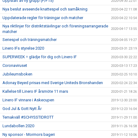
Uppstart av ny grupp (P/F15)
2020-04-30 22:01
Nya beslut avseende knattespel och samåkning
2020-04-22 11:08
Uppdaterade regler för träningar och matcher
2020-04-22 10:54
Nya riktlinjer för distriktstävlingar och föreningsarrangerade
2020-04-17 13:55
matcher
Seriespel och träningsmatcher
2020-04-05 19:27
Linero IFs styrelse 2020
2020-03-31 23:19
SUPERWEEK = glädje för dig och Linero IF
2020-03-30 22:22
Coronaviruset
2020-03-13 17:23
Jubileumsboken
2020-02-25 10:10
Adonay Beyed prisas med Sverige Uniteds Bronshanden
2020-02-24 22:34
Kallelse till Linero IF årsmöte 11 mars
2020-01-21 18:26
Linero IF vinnare i Askecupen
2019-12-30 23:00
God Jul & Gott Nytt År
2019-12-23 16:04
Temakväll #SCHYSSTIDROTT
2019-11-29 11:00
Lundabollen 2020
2019-11-26 16:58
Ny sponsor - Mormors bageri
2019-11-12 10:06