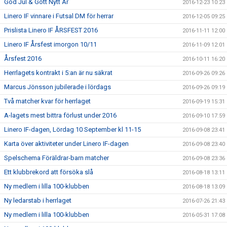
God Jul & Gott Nytt År
2016-12-23 10:23
Linero IF vinnare i Futsal DM för herrar
2016-12-05 09:25
Prislista Linero IF ÅRSFEST 2016
2016-11-11 12:00
Linero IF Årsfest imorgon 10/11
2016-11-09 12:01
Årsfest 2016
2016-10-11 16:20
Herrlagets kontrakt i 5:an är nu säkrat
2016-09-26 09:26
Marcus Jönsson jubilerade i lördags
2016-09-26 09:19
Två matcher kvar för herrlaget
2016-09-19 15:31
A-lagets mest bittra förlust under 2016
2016-09-10 17:59
Linero IF-dagen, Lördag 10 September kl 11-15
2016-09-08 23:41
Karta över aktiviteter under Linero IF-dagen
2016-09-08 23:40
Spelschema Föräldrar-barn matcher
2016-09-08 23:36
Ett klubbrekord att försöka slå
2016-08-18 13:11
Ny medlem i lilla 100-klubben
2016-08-18 13:09
Ny ledarstab i herrlaget
2016-07-26 21:43
Ny medlem i lilla 100-klubben
2016-05-31 17:08