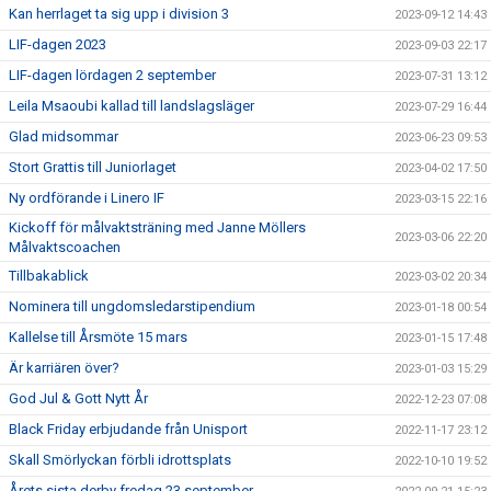
Kan herrlaget ta sig upp i division 3
2023-09-12 14:43
LIF-dagen 2023
2023-09-03 22:17
LIF-dagen lördagen 2 september
2023-07-31 13:12
Leila Msaoubi kallad till landslagsläger
2023-07-29 16:44
Glad midsommar
2023-06-23 09:53
Stort Grattis till Juniorlaget
2023-04-02 17:50
Ny ordförande i Linero IF
2023-03-15 22:16
Kickoff för målvaktsträning med Janne Möllers
2023-03-06 22:20
Målvaktscoachen
Tillbakablick
2023-03-02 20:34
Nominera till ungdomsledarstipendium
2023-01-18 00:54
Kallelse till Årsmöte 15 mars
2023-01-15 17:48
Är karriären över?
2023-01-03 15:29
God Jul & Gott Nytt År
2022-12-23 07:08
Black Friday erbjudande från Unisport
2022-11-17 23:12
Skall Smörlyckan förbli idrottsplats
2022-10-10 19:52
Årets sista derby fredag 23 september