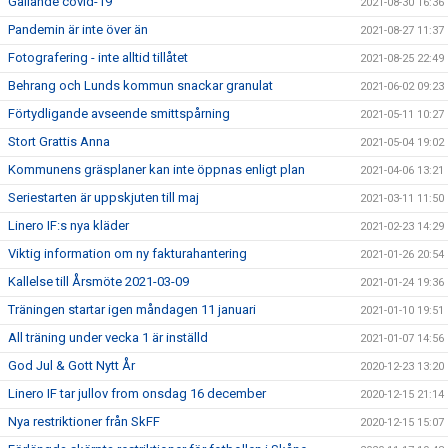
Gällande covid-19
2021-08-30 16:36
Pandemin är inte över än
2021-08-27 11:37
Fotografering - inte alltid tillåtet
2021-08-25 22:49
Behrang och Lunds kommun snackar granulat
2021-06-02 09:23
Förtydligande avseende smittspårning
2021-05-11 10:27
Stort Grattis Anna
2021-05-04 19:02
Kommunens gräsplaner kan inte öppnas enligt plan
2021-04-06 13:21
Seriestarten är uppskjuten till maj
2021-03-11 11:50
Linero IF:s nya kläder
2021-02-23 14:29
Viktig information om ny fakturahantering
2021-01-26 20:54
Kallelse till Årsmöte 2021-03-09
2021-01-24 19:36
Träningen startar igen måndagen 11 januari
2021-01-10 19:51
All träning under vecka 1 är inställd
2021-01-07 14:56
God Jul & Gott Nytt År
2020-12-23 13:20
Linero IF tar jullov from onsdag 16 december
2020-12-15 21:14
Nya restriktioner från SkFF
2020-12-15 15:07