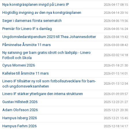
Nya konstgräsplanen invigd på Linero IP
2026-04-17 08:15
Högtidlig invigning av den nya konstgräsplanen
2026-04-14 20:16
Seger i damernas första seriematch
2026-04-06 19:56
Premiär för Linero IF:s damlag
2026-04-05 16:24
Ungdomsledarstipendium 2025 till Thea Johannesdotter
2026-03-04 19:42
Påminnelse Årsmöte 11 mars
2026-03-03 08:42
Ny satsning ger barn gratis idrott och läxhjälp - Linero
2026-02-02 14:18
Fotboll och Skola
Cyrus Momeni 2026
2026-01-18 21:30
Kallelse till årsmöte 11 mars
2026-01-15 14:01
Linero IF tillsätter ny roll som fotbollsutvecklare för barn-
2026-01-13 12:54
och ungdomsverksamheten
Linero IF stärker ytterligare den interna strukturen
2026-01-09 09:57
Gustav Hillstedt 2026
2025-12-23 21:27
Adam Olofsson 2026
2025-12-21 20:30
Hampus Isberg 2026
2025-12-21 15:45
Hampus Ferhm 2026
2025-12-18 14:17