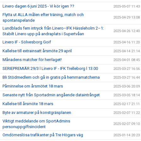
Linero dagen 6 juni 2025 - Vi kör igen ??
2025-05-07 11:43
Flytta ut ALLA målen efter träning, match och
2025-04-29 13:08
spontanspelande
Lundblads fem intryck från Linero–IFK Hässleholm 2–1:
2025-04-26 12:40
Stabilt Linero upp på andraplats i Supertvåan
Linero IF - Sölvesborg Goif
2025-04-16 11:20
Kallelse till extrainsatt årsmöte 29 april
2025-04-14 21:14
Månadens matcher för herrlaget!
2025-04-01 08:45
SERIEPREMIÄR 29/3 l Linero IF - IFK Trelleborg l 13.00
2025-03-27 16:56
Bli Stödmedlem och gå in gratis på hemmamatcherna
2025-03-27 16:44
Påminnelse om årsmötet 18 mars
2025-03-06 20:09
Senaste nytt från Sportadmin angående dataintrånget
2025-03-05 18:14
Kallelse till årsmöte 18 mars
2025-02-17 21:11
Byte av armaturer på konstgräsplanen
2025-02-07 11:22
Viktigt meddelande om SportAdmins
2025-02-07 09:10
personuppgiftsincident
Omdömeslösa trafikanter på Tre Högars väg
2025-01-14 20:23