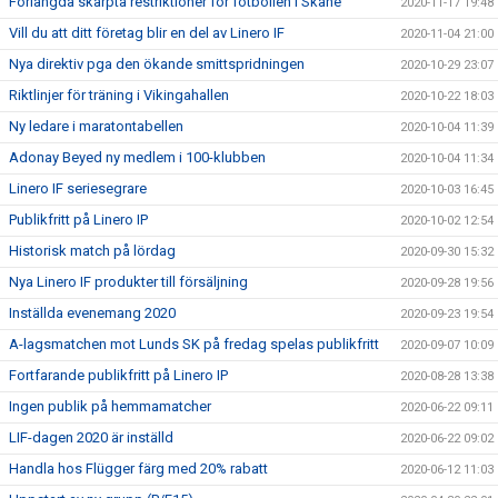
Förlängda skärpta restriktioner för fotbollen i Skåne
2020-11-17 19:48
Vill du att ditt företag blir en del av Linero IF
2020-11-04 21:00
Nya direktiv pga den ökande smittspridningen
2020-10-29 23:07
Riktlinjer för träning i Vikingahallen
2020-10-22 18:03
Ny ledare i maratontabellen
2020-10-04 11:39
Adonay Beyed ny medlem i 100-klubben
2020-10-04 11:34
Linero IF seriesegrare
2020-10-03 16:45
Publikfritt på Linero IP
2020-10-02 12:54
Historisk match på lördag
2020-09-30 15:32
Nya Linero IF produkter till försäljning
2020-09-28 19:56
Inställda evenemang 2020
2020-09-23 19:54
A-lagsmatchen mot Lunds SK på fredag spelas publikfritt
2020-09-07 10:09
Fortfarande publikfritt på Linero IP
2020-08-28 13:38
Ingen publik på hemmamatcher
2020-06-22 09:11
LIF-dagen 2020 är inställd
2020-06-22 09:02
Handla hos Flügger färg med 20% rabatt
2020-06-12 11:03