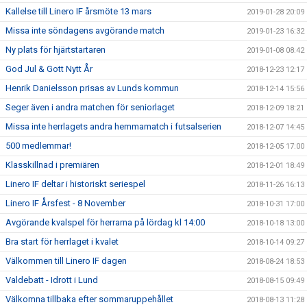
Kallelse till Linero IF årsmöte 13 mars
2019-01-28 20:09
Missa inte söndagens avgörande match
2019-01-23 16:32
Ny plats för hjärtstartaren
2019-01-08 08:42
God Jul & Gott Nytt År
2018-12-23 12:17
Henrik Danielsson prisas av Lunds kommun
2018-12-14 15:56
Seger även i andra matchen för seniorlaget
2018-12-09 18:21
Missa inte herrlagets andra hemmamatch i futsalserien
2018-12-07 14:45
500 medlemmar!
2018-12-05 17:00
Klasskillnad i premiären
2018-12-01 18:49
Linero IF deltar i historiskt seriespel
2018-11-26 16:13
Linero IF Årsfest - 8 November
2018-10-31 17:00
Avgörande kvalspel för herrarna på lördag kl 14:00
2018-10-18 13:00
Bra start för herrlaget i kvalet
2018-10-14 09:27
Välkommen till Linero IF dagen
2018-08-24 18:53
Valdebatt - Idrott i Lund
2018-08-15 09:49
Välkomna tillbaka efter sommaruppehållet
2018-08-13 11:28