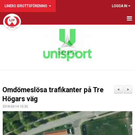
LINERO IDROTTSFÖRENING
LOGGA IN
HEM
NYHETER
FÖRENINGEN
KALENDER
KONTAKT
Omdömeslösa trafikanter på Tre
<
>
CUPER
Högars väg
2018-03-14 10:35
SPONSRING
BILDGALLERI