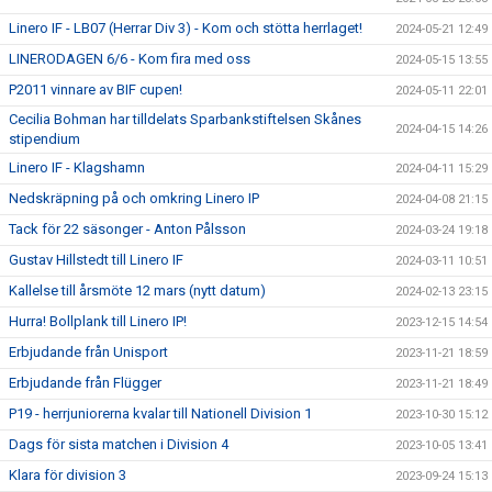
Linero IF - LB07 (Herrar Div 3) - Kom och stötta herrlaget!
2024-05-21 12:49
LINERODAGEN 6/6 - Kom fira med oss
2024-05-15 13:55
P2011 vinnare av BIF cupen!
2024-05-11 22:01
Cecilia Bohman har tilldelats Sparbankstiftelsen Skånes
2024-04-15 14:26
stipendium
Linero IF - Klagshamn
2024-04-11 15:29
Nedskräpning på och omkring Linero IP
2024-04-08 21:15
Tack för 22 säsonger - Anton Pålsson
2024-03-24 19:18
Gustav Hillstedt till Linero IF
2024-03-11 10:51
Kallelse till årsmöte 12 mars (nytt datum)
2024-02-13 23:15
Hurra! Bollplank till Linero IP!
2023-12-15 14:54
Erbjudande från Unisport
2023-11-21 18:59
Erbjudande från Flügger
2023-11-21 18:49
P19 - herrjuniorerna kvalar till Nationell Division 1
2023-10-30 15:12
Dags för sista matchen i Division 4
2023-10-05 13:41
Klara för division 3
2023-09-24 15:13