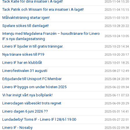
Tack Kalle för dina insatser i A-laget!
2025-11-04 15:20
Tack Patrik och Wissam för era insatser i A-laget!
2025-11-04 15:15
Målvaktsträning startar igen!
2025-11-03 10:31
Spelare sökes till damlaget!
2025-10-28 20:22
Intervju med Magdalena Franzén – huvudtränare för Linero
2025-10-24 13:05
IF:s nya damlagssatsning
Linero IF bjuder in till gratis träningar.
2025-10-23 14:34
Nya tränare sökes till P19
2025-10-20 20:17
Linero IF har en klubblåt
2025-10-01 18:25
Linerofestivalen 31 augusti
2025-08-27 12:49
Erbjudande till Unisport FC Member
2025-08-24 20:09
Linero IP byggs om under hösten 2025
2025-06-22 09:34
Vi har invigt vårt nya bollplank!
2025-06-11 07:53
Linerodagen välbesökt trots regnet
2025-06-09 20:29
Linero dagen 6 juni 2026 ??
2025-05-31 14:41
Lundaderby! Torns IF - Linero IF l 28/6 l 19.00
2025-05-27 22:51
Linero IF - Nosaby
2025-05-22 09:38