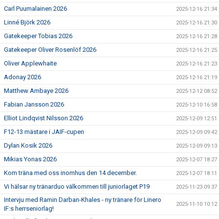
Carl Puumalainen 2026
2025-12-16 21:34
Linné Björk 2026
2025-12-16 21:30
Gatekeeper Tobias 2026
2025-12-16 21:28
Gatekeeper Oliver Rosenlöf 2026
2025-12-16 21:25
Oliver Applewhaite
2025-12-16 21:23
Adonay 2026
2025-12-16 21:19
Matthew Ambaye 2026
2025-12-12 08:52
Fabian Jansson 2026
2025-12-10 16:58
Elliot Lindqvist Nilsson 2026
2025-12-09 12:51
F12-13 mästare i JAIF-cupen
2025-12-09 09:42
Dylan Kosik 2026
2025-12-09 09:13
Mikias Yonas 2026
2025-12-07 18:27
Kom träna med oss inomhus den 14 december.
2025-12-07 18:11
Vi hälsar ny tränarduo välkommen till juniorlaget P19
2025-11-23 09:37
Intervju med Ramin Darban-Khales - ny tränare för Linero
2025-11-10 10:12
IF:s herrseniorlag!