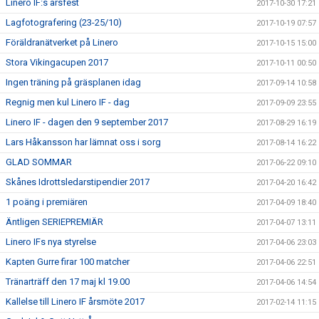
Linero IF:s årsfest
2017-10-30 17:21
Lagfotografering (23-25/10)
2017-10-19 07:57
Föräldranätverket på Linero
2017-10-15 15:00
Stora Vikingacupen 2017
2017-10-11 00:50
Ingen träning på gräsplanen idag
2017-09-14 10:58
Regnig men kul Linero IF - dag
2017-09-09 23:55
Linero IF - dagen den 9 september 2017
2017-08-29 16:19
Lars Håkansson har lämnat oss i sorg
2017-08-14 16:22
GLAD SOMMAR
2017-06-22 09:10
Skånes Idrottsledarstipendier 2017
2017-04-20 16:42
1 poäng i premiären
2017-04-09 18:40
Äntligen SERIEPREMIÄR
2017-04-07 13:11
Linero IFs nya styrelse
2017-04-06 23:03
Kapten Gurre firar 100 matcher
2017-04-06 22:51
Tränarträff den 17 maj kl 19.00
2017-04-06 14:54
Kallelse till Linero IF årsmöte 2017
2017-02-14 11:15