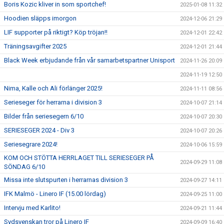
Boris Kozic kliver in som sportchef!
2025-01-08 11:32
Hoodien släpps imorgon
2024-12-06 21:29
LIF supporter på riktigt? Köp tröjan!!
2024-12-01 22:42
Träningsavgifter 2025
2024-12-01 21:44
Black Week erbjudande från vår samarbetspartner Unisport
2024-11-26 20:09
2024-11-19 12:50
Nima, Kalle och Ali förlänger 2025!
2024-11-11 08:56
Serieseger för herrarna i division 3
2024-10-07 21:14
Bilder från seriesegern 6/10
2024-10-07 20:30
SERIESEGER 2024 - Div 3
2024-10-07 20:26
Seriesegrare 2024!
2024-10-06 15:59
KOM OCH STÖTTA HERRLAGET TILL SERIESEGER PÅ
2024-09-29 11:08
SÖNDAG 6/10
Missa inte slutspurten i herrarnas division 3
2024-09-27 14:11
IFK Malmö - Linero IF (15.00 lördag)
2024-09-25 11:00
Intervju med Karlito!
2024-09-21 11:44
Sydsvenskan tror på Linero IF
2024-09-09 16:40