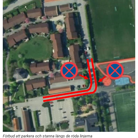
DOKUMENT
VÅRA LAG
MATCHER
MEDLEMSSKAP
ÄNDRA MEDLEMSUPPGIFTER
Förbud att parkera och stanna längs de röda linjerna