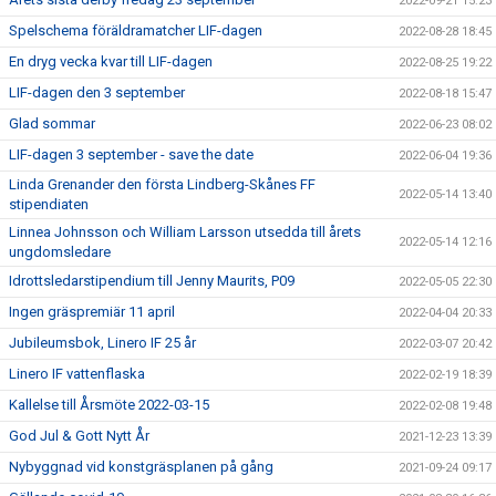
2022-09-21 15:23
Spelschema föräldramatcher LIF-dagen
2022-08-28 18:45
En dryg vecka kvar till LIF-dagen
2022-08-25 19:22
LIF-dagen den 3 september
2022-08-18 15:47
Glad sommar
2022-06-23 08:02
LIF-dagen 3 september - save the date
2022-06-04 19:36
Linda Grenander den första Lindberg-Skånes FF
2022-05-14 13:40
stipendiaten
Linnea Johnsson och William Larsson utsedda till årets
2022-05-14 12:16
ungdomsledare
Idrottsledarstipendium till Jenny Maurits, P09
2022-05-05 22:30
Ingen gräspremiär 11 april
2022-04-04 20:33
Jubileumsbok, Linero IF 25 år
2022-03-07 20:42
Linero IF vattenflaska
2022-02-19 18:39
Kallelse till Årsmöte 2022-03-15
2022-02-08 19:48
God Jul & Gott Nytt År
2021-12-23 13:39
Nybyggnad vid konstgräsplanen på gång
2021-09-24 09:17