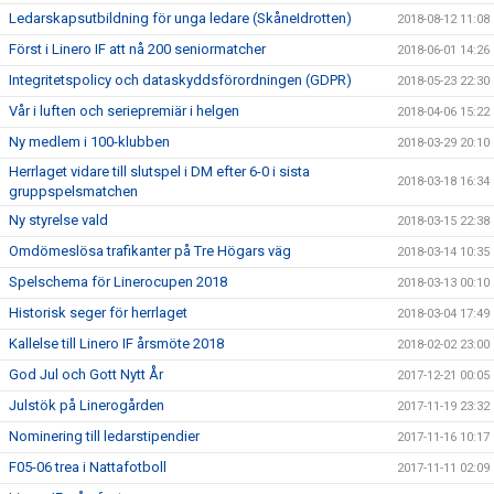
Ledarskapsutbildning för unga ledare (SkåneIdrotten)
2018-08-12 11:08
Först i Linero IF att nå 200 seniormatcher
2018-06-01 14:26
Integritetspolicy och dataskyddsförordningen (GDPR)
2018-05-23 22:30
Vår i luften och seriepremiär i helgen
2018-04-06 15:22
Ny medlem i 100-klubben
2018-03-29 20:10
Herrlaget vidare till slutspel i DM efter 6-0 i sista
2018-03-18 16:34
gruppspelsmatchen
Ny styrelse vald
2018-03-15 22:38
Omdömeslösa trafikanter på Tre Högars väg
2018-03-14 10:35
Spelschema för Linerocupen 2018
2018-03-13 00:10
Historisk seger för herrlaget
2018-03-04 17:49
Kallelse till Linero IF årsmöte 2018
2018-02-02 23:00
God Jul och Gott Nytt År
2017-12-21 00:05
Julstök på Linerogården
2017-11-19 23:32
Nominering till ledarstipendier
2017-11-16 10:17
F05-06 trea i Nattafotboll
2017-11-11 02:09