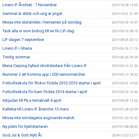
Linero IF Årsfest - 7 November
2019-10-28 13:35
Gammal är äldst och ung är yngst
2019-10-01 21:49
Missa inte slutstriden i herrserien på söndag
2019-09-26 10:07
Tack alla ni som bidrog till en fin LIF-dag
2019-09-16 08:10
LIF-dagen 7 september
2019-08-25 20:12
Linero IF i Ghana
2019-06-26 11:16
Trevlig sommar
2019-06-26 09:24
Maria Carping hyllad idrottsledare från Linero IF
2019-05-14 21:50
Nummer 2 att komma upp i 200 seniormatcher
2019-05-12 18:32
Fotbollsskola för flickor födda 2012-2013 startar i april
2019-03-31 19:50
Fotbollsskola för barn födda 2014 startar i april
2019-03-26 16:46
Inbjudan till PILs temakväll 4 april
2019-03-04 19:50
Kallelse till Linero IF årsmöte 13 mars
2019-01-28 20:09
Missa inte söndagens avgörande match
2019-01-23 16:32
Ny plats för hjärtstartaren
2019-01-08 08:42
God Jul & Gott Nytt År
2018-12-23 12:17