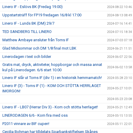
Linero IF - Eslövs BK (Fredag 19.00)
2024-08-22 10:46
Uppstartsträff för FP19 fredagen 16/8 kl 17:00
2024-08-13 08:49
Linero IF - Lunds BK (DM) 29/7
2024-07-16 14:41
TED SANDBERG TILL LINERO
2024-07-15 18:34
Matthew Ambaye ansluter från Torns IF
2024-07-03 07:18
Glad Midsommar och DM 1/8 final mot LBK
2024-06-21 11:51
Linerodagen i text och bilder
2024-06-07 22:56
Gratis mat, dryck, aktiviteter, hoppborgar och massa annat
2024-06-02 13:58
kul på Linerodagen. 6/6 start 10.00
Linero IF slår ut Torns IF (div 1) i en historisk hemmamatch!
2024-05-28 23:10
Linero IF (3) - Torns IF (1) - KOM OCH STÖTTA HERRLAGET
2024-05-27 10:01
IMORGON!
2024-05-23 23:08
Linero IF - LB07 (Herrar Div 3) - Kom och stötta herrlaget!
2024-05-21 12:49
LINERODAGEN 6/6 - Kom fira med oss
2024-05-15 13:55
P2011 vinnare av BIF cupen!
2024-05-11 22:01
Cecilia Bohman har tilldelats Sparbankstiftelsen Skånes