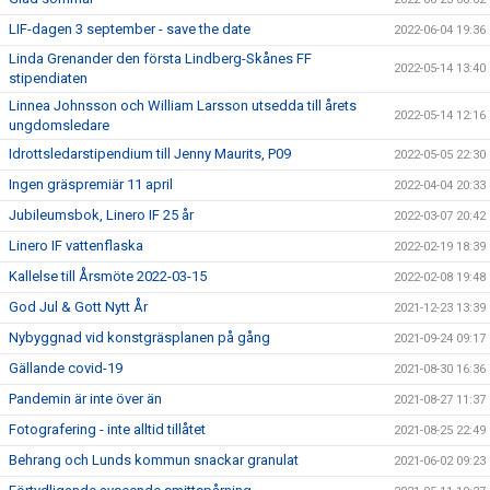
LIF-dagen 3 september - save the date
2022-06-04 19:36
Linda Grenander den första Lindberg-Skånes FF
2022-05-14 13:40
stipendiaten
Linnea Johnsson och William Larsson utsedda till årets
2022-05-14 12:16
ungdomsledare
Idrottsledarstipendium till Jenny Maurits, P09
2022-05-05 22:30
Ingen gräspremiär 11 april
2022-04-04 20:33
Jubileumsbok, Linero IF 25 år
2022-03-07 20:42
Linero IF vattenflaska
2022-02-19 18:39
Kallelse till Årsmöte 2022-03-15
2022-02-08 19:48
God Jul & Gott Nytt År
2021-12-23 13:39
Nybyggnad vid konstgräsplanen på gång
2021-09-24 09:17
Gällande covid-19
2021-08-30 16:36
Pandemin är inte över än
2021-08-27 11:37
Fotografering - inte alltid tillåtet
2021-08-25 22:49
Behrang och Lunds kommun snackar granulat
2021-06-02 09:23