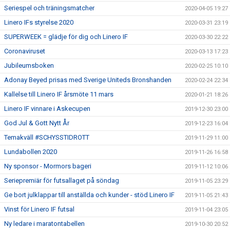
Seriespel och träningsmatcher
2020-04-05 19:27
Linero IFs styrelse 2020
2020-03-31 23:19
SUPERWEEK = glädje för dig och Linero IF
2020-03-30 22:22
Coronaviruset
2020-03-13 17:23
Jubileumsboken
2020-02-25 10:10
Adonay Beyed prisas med Sverige Uniteds Bronshanden
2020-02-24 22:34
Kallelse till Linero IF årsmöte 11 mars
2020-01-21 18:26
Linero IF vinnare i Askecupen
2019-12-30 23:00
God Jul & Gott Nytt År
2019-12-23 16:04
Temakväll #SCHYSSTIDROTT
2019-11-29 11:00
Lundabollen 2020
2019-11-26 16:58
Ny sponsor - Mormors bageri
2019-11-12 10:06
Seriepremiär för futsallaget på söndag
2019-11-05 23:29
Ge bort julklappar till anställda och kunder - stöd Linero IF
2019-11-05 21:43
Vinst för Linero IF futsal
2019-11-04 23:05
Ny ledare i maratontabellen
2019-10-30 20:52