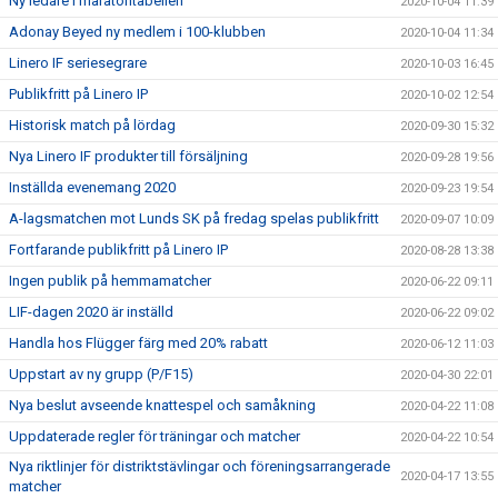
Ny ledare i maratontabellen
2020-10-04 11:39
Adonay Beyed ny medlem i 100-klubben
2020-10-04 11:34
Linero IF seriesegrare
2020-10-03 16:45
Publikfritt på Linero IP
2020-10-02 12:54
Historisk match på lördag
2020-09-30 15:32
Nya Linero IF produkter till försäljning
2020-09-28 19:56
Inställda evenemang 2020
2020-09-23 19:54
A-lagsmatchen mot Lunds SK på fredag spelas publikfritt
2020-09-07 10:09
Fortfarande publikfritt på Linero IP
2020-08-28 13:38
Ingen publik på hemmamatcher
2020-06-22 09:11
LIF-dagen 2020 är inställd
2020-06-22 09:02
Handla hos Flügger färg med 20% rabatt
2020-06-12 11:03
Uppstart av ny grupp (P/F15)
2020-04-30 22:01
Nya beslut avseende knattespel och samåkning
2020-04-22 11:08
Uppdaterade regler för träningar och matcher
2020-04-22 10:54
Nya riktlinjer för distriktstävlingar och föreningsarrangerade
2020-04-17 13:55
matcher