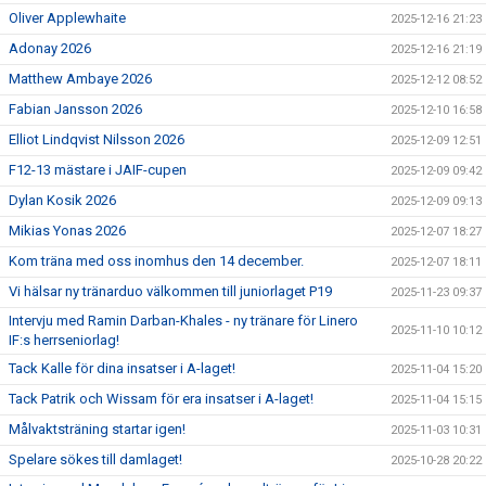
Oliver Applewhaite
2025-12-16 21:23
Adonay 2026
2025-12-16 21:19
Matthew Ambaye 2026
2025-12-12 08:52
Fabian Jansson 2026
2025-12-10 16:58
Elliot Lindqvist Nilsson 2026
2025-12-09 12:51
F12-13 mästare i JAIF-cupen
2025-12-09 09:42
Dylan Kosik 2026
2025-12-09 09:13
Mikias Yonas 2026
2025-12-07 18:27
Kom träna med oss inomhus den 14 december.
2025-12-07 18:11
Vi hälsar ny tränarduo välkommen till juniorlaget P19
2025-11-23 09:37
Intervju med Ramin Darban-Khales - ny tränare för Linero
2025-11-10 10:12
IF:s herrseniorlag!
Tack Kalle för dina insatser i A-laget!
2025-11-04 15:20
Tack Patrik och Wissam för era insatser i A-laget!
2025-11-04 15:15
Målvaktsträning startar igen!
2025-11-03 10:31
Spelare sökes till damlaget!
2025-10-28 20:22