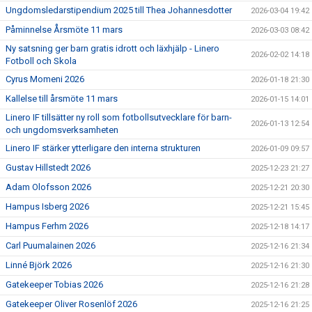
Ungdomsledarstipendium 2025 till Thea Johannesdotter
2026-03-04 19:42
Påminnelse Årsmöte 11 mars
2026-03-03 08:42
Ny satsning ger barn gratis idrott och läxhjälp - Linero
2026-02-02 14:18
Fotboll och Skola
Cyrus Momeni 2026
2026-01-18 21:30
Kallelse till årsmöte 11 mars
2026-01-15 14:01
Linero IF tillsätter ny roll som fotbollsutvecklare för barn-
2026-01-13 12:54
och ungdomsverksamheten
Linero IF stärker ytterligare den interna strukturen
2026-01-09 09:57
Gustav Hillstedt 2026
2025-12-23 21:27
Adam Olofsson 2026
2025-12-21 20:30
Hampus Isberg 2026
2025-12-21 15:45
Hampus Ferhm 2026
2025-12-18 14:17
Carl Puumalainen 2026
2025-12-16 21:34
Linné Björk 2026
2025-12-16 21:30
Gatekeeper Tobias 2026
2025-12-16 21:28
Gatekeeper Oliver Rosenlöf 2026
2025-12-16 21:25