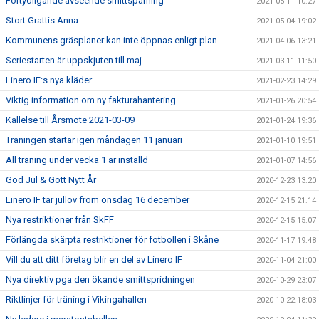
Förtydligande avseende smittspårning
2021-05-11 10:27
Stort Grattis Anna
2021-05-04 19:02
Kommunens gräsplaner kan inte öppnas enligt plan
2021-04-06 13:21
Seriestarten är uppskjuten till maj
2021-03-11 11:50
Linero IF:s nya kläder
2021-02-23 14:29
Viktig information om ny fakturahantering
2021-01-26 20:54
Kallelse till Årsmöte 2021-03-09
2021-01-24 19:36
Träningen startar igen måndagen 11 januari
2021-01-10 19:51
All träning under vecka 1 är inställd
2021-01-07 14:56
God Jul & Gott Nytt År
2020-12-23 13:20
Linero IF tar jullov from onsdag 16 december
2020-12-15 21:14
Nya restriktioner från SkFF
2020-12-15 15:07
Förlängda skärpta restriktioner för fotbollen i Skåne
2020-11-17 19:48
Vill du att ditt företag blir en del av Linero IF
2020-11-04 21:00
Nya direktiv pga den ökande smittspridningen
2020-10-29 23:07
Riktlinjer för träning i Vikingahallen
2020-10-22 18:03