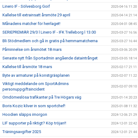
Linero IF - Sölvesborg Goif
2025-04-16 11:20
Kallelse till extrainsatt årsmöte 29 april
2025-04-14 21:14
Månadens matcher för herrlaget!
2025-04-01 08:45
SERIEPREMIÄR 29/3 l Linero IF - IFK Trelleborg l 13.00
2025-03-27 16:56
Bli Stödmedlem och gå in gratis på hemmamatcherna
2025-03-27 16:44
Påminnelse om årsmötet 18 mars
2025-03-06 20:09
Senaste nytt från Sportadmin angående dataintrånget
2025-03-05 18:14
Kallelse till årsmöte 18 mars
2025-02-17 21:11
Byte av armaturer på konstgräsplanen
2025-02-07 11:22
Viktigt meddelande om SportAdmins
2025-02-07 09:10
personuppgiftsincident
Omdömeslösa trafikanter på Tre Högars väg
2025-01-14 20:23
Boris Kozic kliver in som sportchef!
2025-01-08 11:32
Hoodien släpps imorgon
2024-12-06 21:29
LIF supporter på riktigt? Köp tröjan!!
2024-12-01 22:42
Träningsavgifter 2025
2024-12-01 21:44