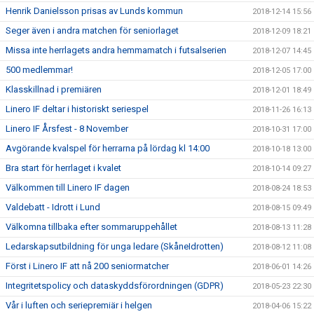
Henrik Danielsson prisas av Lunds kommun
2018-12-14 15:56
Seger även i andra matchen för seniorlaget
2018-12-09 18:21
Missa inte herrlagets andra hemmamatch i futsalserien
2018-12-07 14:45
500 medlemmar!
2018-12-05 17:00
Klasskillnad i premiären
2018-12-01 18:49
Linero IF deltar i historiskt seriespel
2018-11-26 16:13
Linero IF Årsfest - 8 November
2018-10-31 17:00
Avgörande kvalspel för herrarna på lördag kl 14:00
2018-10-18 13:00
Bra start för herrlaget i kvalet
2018-10-14 09:27
Välkommen till Linero IF dagen
2018-08-24 18:53
Valdebatt - Idrott i Lund
2018-08-15 09:49
Välkomna tillbaka efter sommaruppehållet
2018-08-13 11:28
Ledarskapsutbildning för unga ledare (SkåneIdrotten)
2018-08-12 11:08
Först i Linero IF att nå 200 seniormatcher
2018-06-01 14:26
Integritetspolicy och dataskyddsförordningen (GDPR)
2018-05-23 22:30
Vår i luften och seriepremiär i helgen
2018-04-06 15:22