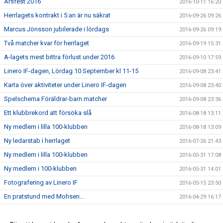
Årsfest 2016
2016-10-11 16:20
Herrlagets kontrakt i 5:an är nu säkrat
2016-09-26 09:26
Marcus Jönsson jubilerade i lördags
2016-09-26 09:19
Två matcher kvar för herrlaget
2016-09-19 15:31
A-lagets mest bittra förlust under 2016
2016-09-10 17:59
Linero IF-dagen, Lördag 10 September kl 11-15
2016-09-08 23:41
Karta över aktiviteter under Linero IF-dagen
2016-09-08 23:40
Spelschema Föräldrar-barn matcher
2016-09-08 23:36
Ett klubbrekord att försöka slå
2016-08-18 13:11
Ny medlem i lilla 100-klubben
2016-08-18 13:09
Ny ledarstab i herrlaget
2016-07-26 21:43
Ny medlem i lilla 100-klubben
2016-05-31 17:08
Ny medlem i 100-klubben
2016-05-31 14:01
Fotografering av Linero IF
2016-05-15 23:50
En pratstund med Mohsen...
2016-04-29 16:17
Linero IF officiella mejladress...
2016-04-29 15:27