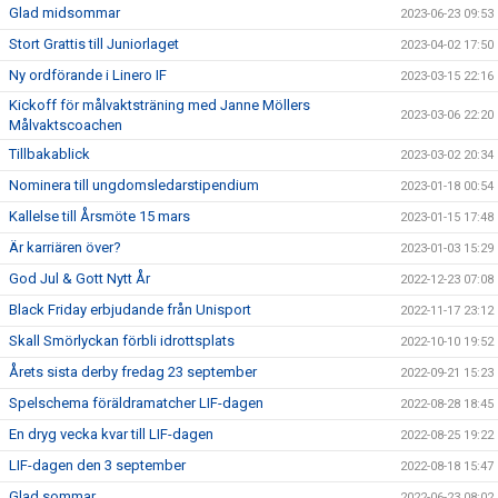
Glad midsommar
2023-06-23 09:53
Stort Grattis till Juniorlaget
2023-04-02 17:50
Ny ordförande i Linero IF
2023-03-15 22:16
Kickoff för målvaktsträning med Janne Möllers
2023-03-06 22:20
Målvaktscoachen
Tillbakablick
2023-03-02 20:34
Nominera till ungdomsledarstipendium
2023-01-18 00:54
Kallelse till Årsmöte 15 mars
2023-01-15 17:48
Är karriären över?
2023-01-03 15:29
God Jul & Gott Nytt År
2022-12-23 07:08
Black Friday erbjudande från Unisport
2022-11-17 23:12
Skall Smörlyckan förbli idrottsplats
2022-10-10 19:52
Årets sista derby fredag 23 september
2022-09-21 15:23
Spelschema föräldramatcher LIF-dagen
2022-08-28 18:45
En dryg vecka kvar till LIF-dagen
2022-08-25 19:22
LIF-dagen den 3 september
2022-08-18 15:47
Glad sommar
2022-06-23 08:02