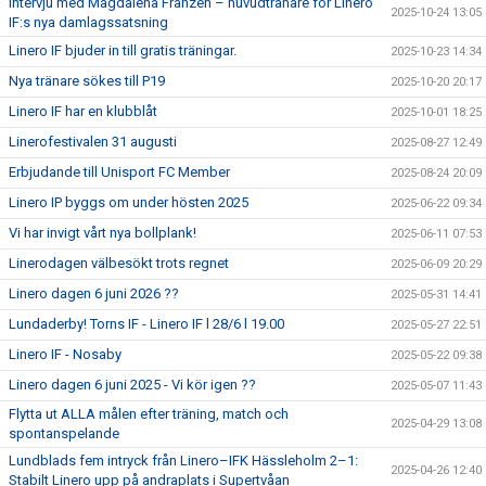
Intervju med Magdalena Franzén – huvudtränare för Linero
2025-10-24 13:05
IF:s nya damlagssatsning
Linero IF bjuder in till gratis träningar.
2025-10-23 14:34
Nya tränare sökes till P19
2025-10-20 20:17
Linero IF har en klubblåt
2025-10-01 18:25
Linerofestivalen 31 augusti
2025-08-27 12:49
Erbjudande till Unisport FC Member
2025-08-24 20:09
Linero IP byggs om under hösten 2025
2025-06-22 09:34
Vi har invigt vårt nya bollplank!
2025-06-11 07:53
Linerodagen välbesökt trots regnet
2025-06-09 20:29
Linero dagen 6 juni 2026 ??
2025-05-31 14:41
Lundaderby! Torns IF - Linero IF l 28/6 l 19.00
2025-05-27 22:51
Linero IF - Nosaby
2025-05-22 09:38
Linero dagen 6 juni 2025 - Vi kör igen ??
2025-05-07 11:43
Flytta ut ALLA målen efter träning, match och
2025-04-29 13:08
spontanspelande
Lundblads fem intryck från Linero–IFK Hässleholm 2–1:
2025-04-26 12:40
Stabilt Linero upp på andraplats i Supertvåan