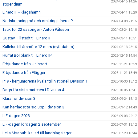
2024-04-15 14:26
stipendium
Linero IF - Klagshamn
2024-04-11 15:29
Nedskräpning på och omkring Linero IP
2024-04-08 21:15
Tack för 22 säsonger - Anton Pålsson
2024-03-24 19:18
Gustav Hillstedt till Linero IF
2024-03-11 10:51
Kallelse till årsmöte 12 mars (nytt datum)
2024-02-13 23:15
Hurra! Bollplank till Linero IP!
2023-12-15 14:54
Erbjudande från Unisport
2023-11-21 18:59
Erbjudande från Flügger
2023-11-21 18:49
P19 - herrjuniorerna kvalar till Nationell Division 1
2023-10-30 15:12
Dags för sista matchen i Division 4
2023-10-05 13:41
Klara för division 3
2023-09-24 15:13
Kan herrlaget ta sig upp i division 3
2023-09-12 14:43
LIF-dagen 2023
2023-09-03 22:17
LIF-dagen lördagen 2 september
2023-07-31 13:12
Leila Msaoubi kallad till landslagsläger
2023-07-29 16:44