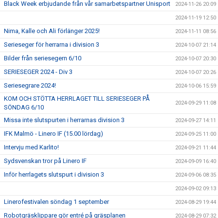
Black Week erbjudande från vår samarbetspartner Unisport
2024-11-26 20:09
2024-11-19 12:50
Nima, Kalle och Ali förlänger 2025!
2024-11-11 08:56
Serieseger för herrarna i division 3
2024-10-07 21:14
Bilder från seriesegern 6/10
2024-10-07 20:30
SERIESEGER 2024 - Div 3
2024-10-07 20:26
Seriesegrare 2024!
2024-10-06 15:59
KOM OCH STÖTTA HERRLAGET TILL SERIESEGER PÅ
2024-09-29 11:08
SÖNDAG 6/10
Missa inte slutspurten i herrarnas division 3
2024-09-27 14:11
IFK Malmö - Linero IF (15.00 lördag)
2024-09-25 11:00
Intervju med Karlito!
2024-09-21 11:44
Sydsvenskan tror på Linero IF
2024-09-09 16:40
Inför herrlagets slutspurt i division 3
2024-09-06 08:35
2024-09-02 09:13
Linerofestivalen söndag 1 september
2024-08-29 19:44
Robotgräsklippare gör entré på gräsplanen
2024-08-29 07:32