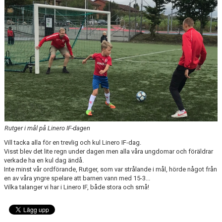
DOKUMENT
VÅRA LAG
MATCHER
MEDLEMSSKAP
ÄNDRA MEDLEMSUPPGIFTER
Rutger i mål på Linero IF-dagen
Vill tacka alla för en trevlig och kul Linero IF-dag.
Visst blev det lite regn under dagen men alla våra ungdomar och föräldrar
verkade ha en kul dag ändå.
Inte minst vår ordförande, Rutger, som var strålande i mål, hörde något från
en av våra yngre spelare att barnen vann med 15-3...
Vilka talanger vi har i Linero IF, både stora och små!