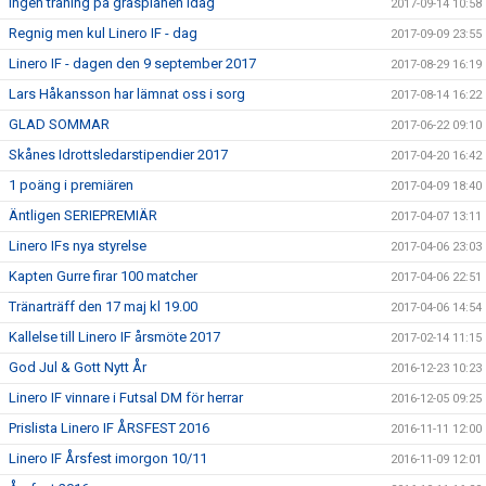
Ingen träning på gräsplanen idag
2017-09-14 10:58
Regnig men kul Linero IF - dag
2017-09-09 23:55
Linero IF - dagen den 9 september 2017
2017-08-29 16:19
Lars Håkansson har lämnat oss i sorg
2017-08-14 16:22
GLAD SOMMAR
2017-06-22 09:10
Skånes Idrottsledarstipendier 2017
2017-04-20 16:42
1 poäng i premiären
2017-04-09 18:40
Äntligen SERIEPREMIÄR
2017-04-07 13:11
Linero IFs nya styrelse
2017-04-06 23:03
Kapten Gurre firar 100 matcher
2017-04-06 22:51
Tränarträff den 17 maj kl 19.00
2017-04-06 14:54
Kallelse till Linero IF årsmöte 2017
2017-02-14 11:15
God Jul & Gott Nytt År
2016-12-23 10:23
Linero IF vinnare i Futsal DM för herrar
2016-12-05 09:25
Prislista Linero IF ÅRSFEST 2016
2016-11-11 12:00
Linero IF Årsfest imorgon 10/11
2016-11-09 12:01