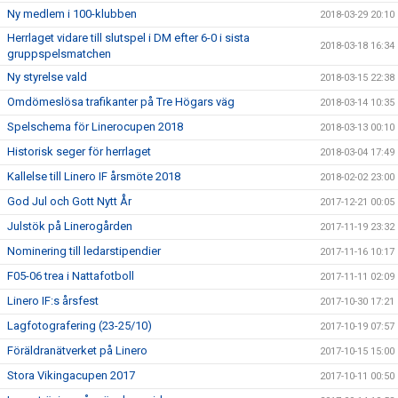
Ny medlem i 100-klubben
2018-03-29 20:10
Herrlaget vidare till slutspel i DM efter 6-0 i sista
2018-03-18 16:34
gruppspelsmatchen
Ny styrelse vald
2018-03-15 22:38
Omdömeslösa trafikanter på Tre Högars väg
2018-03-14 10:35
Spelschema för Linerocupen 2018
2018-03-13 00:10
Historisk seger för herrlaget
2018-03-04 17:49
Kallelse till Linero IF årsmöte 2018
2018-02-02 23:00
God Jul och Gott Nytt År
2017-12-21 00:05
Julstök på Linerogården
2017-11-19 23:32
Nominering till ledarstipendier
2017-11-16 10:17
F05-06 trea i Nattafotboll
2017-11-11 02:09
Linero IF:s årsfest
2017-10-30 17:21
Lagfotografering (23-25/10)
2017-10-19 07:57
Föräldranätverket på Linero
2017-10-15 15:00
Stora Vikingacupen 2017
2017-10-11 00:50