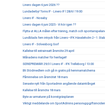
Linero dagen 6 juni 2026 ??
Lundaderby! Torns IF - Linero IF l 28/6 l 19.00
Linero IF - Nosaby
Linero dagen 6 juni 2025 - Vi kör igen ??
Flytta ut ALLA målen efter träning, match och spontanspela
Lundblads fem intryck från Linero–IFK Hässleholm 2–1: Stabi
Linero IF - Sölvesborg Goif
Kallelse till extrainsatt årsmöte 29 april
Månadens matcher för herrlaget!
SERIEPREMIÄR 29/3 l Linero IF - IFK Trelleborg l 13.00
Bli Stödmedlem och gå in gratis på hemmamatcherna
Påminnelse om årsmötet 18 mars
Senaste nytt från Sportadmin angående dataintrånget
Kallelse till årsmöte 18 mars
Byte av armaturer på konstgräsplanen
Viktigt meddelande om SportAdmins personuppgiftsinciden