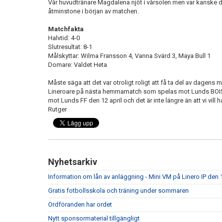
Vår huvudtränare Magdalena njöt i vårsolen men var kanske
åtminstone i början av matchen.
Matchfakta
Halvtid: 4-0
Slutresultat: 8-1
Målskyttar: Wilma Fransson 4, Vanna Svärd 3, Maya Bull 1
Domare: Valdet Heta
Måste säga att det var otroligt roligt att få ta del av dagens
Lineroare på nästa hemmamatch som spelas mot Lunds BOIS 
mot Lunds FF den 12 april och det är inte längre än att vi vill
Rutger
Nyhetsarkiv
Information om lån av anläggning - Mini VM på Linero IP den 
Gratis fotbollsskola och träning under sommaren
Ordföranden har ordet
Nytt sponsormaterial tillgängligt