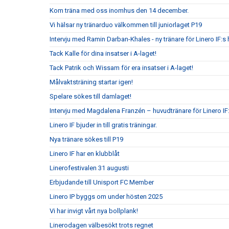
Kom träna med oss inomhus den 14 december.
Vi hälsar ny tränarduo välkommen till juniorlaget P19
Intervju med Ramin Darban-Khales - ny tränare för Linero IF:s 
Tack Kalle för dina insatser i A-laget!
Tack Patrik och Wissam för era insatser i A-laget!
Målvaktsträning startar igen!
Spelare sökes till damlaget!
Intervju med Magdalena Franzén – huvudtränare för Linero I
Linero IF bjuder in till gratis träningar.
Nya tränare sökes till P19
Linero IF har en klubblåt
Linerofestivalen 31 augusti
Erbjudande till Unisport FC Member
Linero IP byggs om under hösten 2025
Vi har invigt vårt nya bollplank!
Linerodagen välbesökt trots regnet