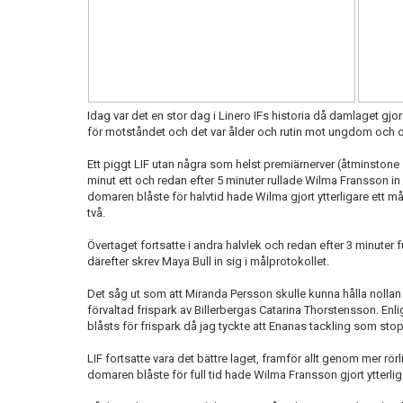
Idag var det en stor dag i Linero IFs historia då damlaget gjo
för motståndet och det var ålder och rutin mot ungdom och o
Ett piggt LIF utan några som helst premiärnerver (åtminstone s
minut ett och redan efter 5 minuter rullade Wilma Fransson in
domaren blåste för halvtid hade Wilma gjort ytterligare ett 
två.
Övertaget fortsatte i andra halvlek och redan efter 3 minuter f
därefter skrev Maya Bull in sig i målprotokollet.
Det såg ut som att Miranda Persson skulle kunna hålla nollan 
förvaltad frispark av Billerbergas Catarina Thorstensson. En
blåsts för frispark då jag tyckte att Enanas tackling som stop
LIF fortsatte vara det bättre laget, framför allt genom mer rö
domaren blåste för full tid hade Wilma Fransson gjort ytterlig