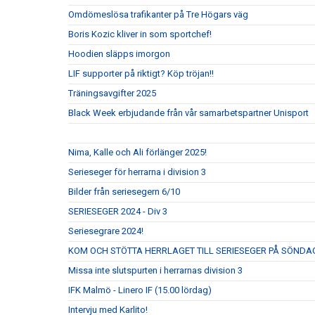
Omdömeslösa trafikanter på Tre Högars väg
Boris Kozic kliver in som sportchef!
Hoodien släpps imorgon
LIF supporter på riktigt? Köp tröjan!!
Träningsavgifter 2025
Black Week erbjudande från vår samarbetspartner Unisport
Nima, Kalle och Ali förlänger 2025!
Serieseger för herrarna i division 3
Bilder från seriesegern 6/10
SERIESEGER 2024 - Div 3
Seriesegrare 2024!
KOM OCH STÖTTA HERRLAGET TILL SERIESEGER PÅ SÖNDAG
Missa inte slutspurten i herrarnas division 3
IFK Malmö - Linero IF (15.00 lördag)
Intervju med Karlito!