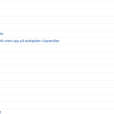
nde
lt Linero upp på andraplats i Supertvåan
t