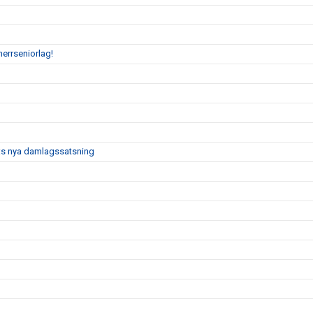
herrseniorlag!
F:s nya damlagssatsning