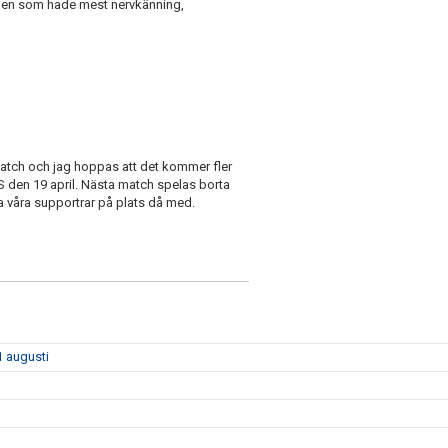
 den som hade mest nervkänning,
 match och jag hoppas att det kommer fler
den 19 april. Nästa match spelas borta
 ha våra supportrar på plats då med.
1 augusti