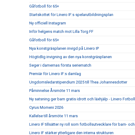
Gåfotboll för 65+
Startskottet för Linero IF:s spelarutbildningsplan
Ny officiell Instagram
Inför helgens match mot Lilla Torg FF
Gåfotboll för 65+
Nya konstgräsplanen invigd på Linero IP
Högtidlig invigning av den nya konstgräsplanen
Seger i damernas första seriematch
Premiär för Linero IF:s damlag
Ungdomsledarstipendium 2025 till Thea Johannesdotter
Påminnelse Årsmöte 11 mars
Ny satsning ger barn gratis idrott och läxhjälp - Linero Fotbol
Cyrus Momeni 2026
Kallelse till årsmöte 11 mars
Linero IF tillsätter ny roll som fotbollsutvecklare för barn
Linero IF stärker ytterligare den interna strukturen