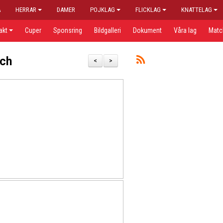
A
HERRAR
DAMER
POJKLAG
FLICKLAG
KNATTELAG
akt
Cuper
Sponsring
Bildgalleri
Dokument
Våra lag
Matc
tch
<
>