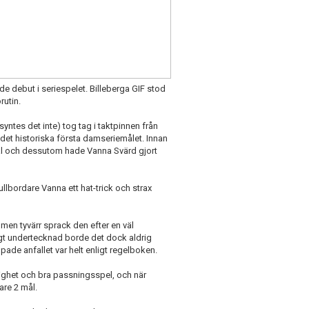
rde debut i seriespelet. Billeberga GIF stod
rutin.
yntes det inte) tog tag i taktpinnen från
 det historiska första damseriemålet. Innan
mål och dessutom hade Vanna Svärd gjort
ullbordare Vanna ett hat-trick och strax
men tyvärr sprack den efter en väl
ligt undertecknad borde det dock aldrig
pade anfallet var helt enligt regelboken.
rlighet och bra passningsspel, och när
are 2 mål.