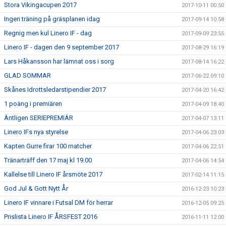
Stora Vikingacupen 2017
2017-10-11 00:50
Ingen träning på gräsplanen idag
2017-09-14 10:58
Regnig men kul Linero IF - dag
2017-09-09 23:55
Linero IF - dagen den 9 september 2017
2017-08-29 16:19
Lars Håkansson har lämnat oss i sorg
2017-08-14 16:22
GLAD SOMMAR
2017-06-22 09:10
Skånes Idrottsledarstipendier 2017
2017-04-20 16:42
1 poäng i premiären
2017-04-09 18:40
Äntligen SERIEPREMIÄR
2017-04-07 13:11
Linero IFs nya styrelse
2017-04-06 23:03
Kapten Gurre firar 100 matcher
2017-04-06 22:51
Tränarträff den 17 maj kl 19.00
2017-04-06 14:54
Kallelse till Linero IF årsmöte 2017
2017-02-14 11:15
God Jul & Gott Nytt År
2016-12-23 10:23
Linero IF vinnare i Futsal DM för herrar
2016-12-05 09:25
Prislista Linero IF ÅRSFEST 2016
2016-11-11 12:00