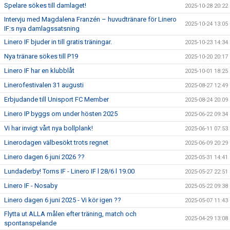
Spelare sökes till damlaget!
2025-10-28 20:22
Intervju med Magdalena Franzén – huvudtränare för Linero
2025-10-24 13:05
IF:s nya damlagssatsning
Linero IF bjuder in till gratis träningar.
2025-10-23 14:34
Nya tränare sökes till P19
2025-10-20 20:17
Linero IF har en klubblåt
2025-10-01 18:25
Linerofestivalen 31 augusti
2025-08-27 12:49
Erbjudande till Unisport FC Member
2025-08-24 20:09
Linero IP byggs om under hösten 2025
2025-06-22 09:34
Vi har invigt vårt nya bollplank!
2025-06-11 07:53
Linerodagen välbesökt trots regnet
2025-06-09 20:29
Linero dagen 6 juni 2026 ??
2025-05-31 14:41
Lundaderby! Torns IF - Linero IF l 28/6 l 19.00
2025-05-27 22:51
Linero IF - Nosaby
2025-05-22 09:38
Linero dagen 6 juni 2025 - Vi kör igen ??
2025-05-07 11:43
Flytta ut ALLA målen efter träning, match och
2025-04-29 13:08
spontanspelande