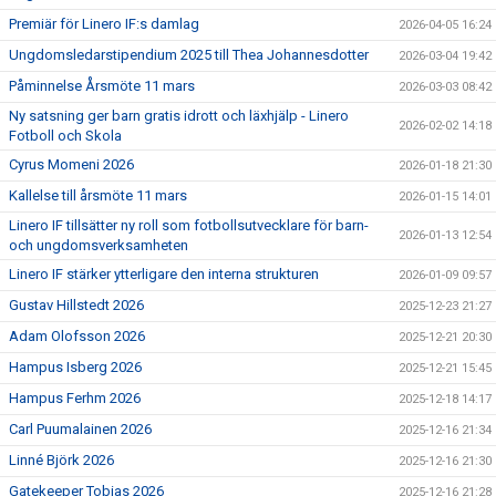
Premiär för Linero IF:s damlag
2026-04-05 16:24
Ungdomsledarstipendium 2025 till Thea Johannesdotter
2026-03-04 19:42
Påminnelse Årsmöte 11 mars
2026-03-03 08:42
Ny satsning ger barn gratis idrott och läxhjälp - Linero
2026-02-02 14:18
Fotboll och Skola
Cyrus Momeni 2026
2026-01-18 21:30
Kallelse till årsmöte 11 mars
2026-01-15 14:01
Linero IF tillsätter ny roll som fotbollsutvecklare för barn-
2026-01-13 12:54
och ungdomsverksamheten
Linero IF stärker ytterligare den interna strukturen
2026-01-09 09:57
Gustav Hillstedt 2026
2025-12-23 21:27
Adam Olofsson 2026
2025-12-21 20:30
Hampus Isberg 2026
2025-12-21 15:45
Hampus Ferhm 2026
2025-12-18 14:17
Carl Puumalainen 2026
2025-12-16 21:34
Linné Björk 2026
2025-12-16 21:30
Gatekeeper Tobias 2026
2025-12-16 21:28