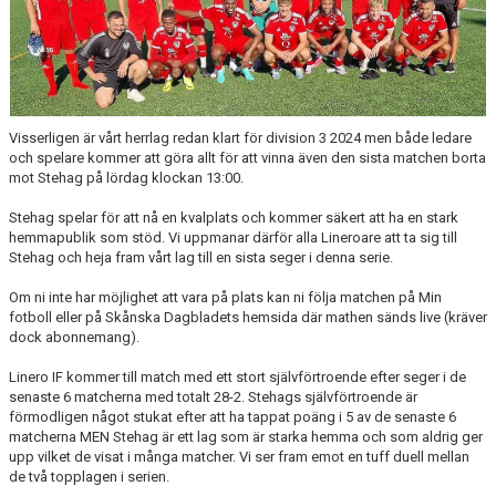
DOKUMENT
VÅRA LAG
MATCHER
Visserligen är vårt herrlag redan klart för division 3 2024 men både ledare
MEDLEMSSKAP
och spelare kommer att göra allt för att vinna även den sista matchen borta
mot Stehag på lördag klockan 13:00.
ÄNDRA MEDLEMSUPPGIFTER
Stehag spelar för att nå en kvalplats och kommer säkert att ha en stark
hemmapublik som stöd. Vi uppmanar därför alla Lineroare att ta sig till
Stehag och heja fram vårt lag till en sista seger i denna serie.
Om ni inte har möjlighet att vara på plats kan ni följa matchen på Min
fotboll eller på Skånska Dagbladets hemsida där mathen sänds live (kräver
dock abonnemang).
Linero IF kommer till match med ett stort självförtroende efter seger i de
senaste 6 matcherna med totalt 28-2. Stehags självförtroende är
förmodligen något stukat efter att ha tappat poäng i 5 av de senaste 6
matcherna MEN Stehag är ett lag som är starka hemma och som aldrig ger
upp vilket de visat i många matcher. Vi ser fram emot en tuff duell mellan
de två topplagen i serien.