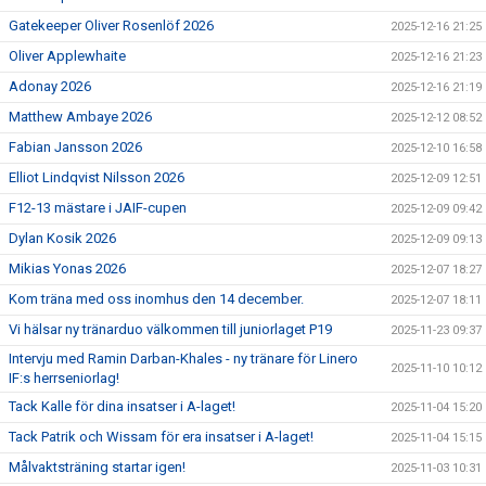
Gatekeeper Oliver Rosenlöf 2026
2025-12-16 21:25
Oliver Applewhaite
2025-12-16 21:23
Adonay 2026
2025-12-16 21:19
Matthew Ambaye 2026
2025-12-12 08:52
Fabian Jansson 2026
2025-12-10 16:58
Elliot Lindqvist Nilsson 2026
2025-12-09 12:51
F12-13 mästare i JAIF-cupen
2025-12-09 09:42
Dylan Kosik 2026
2025-12-09 09:13
Mikias Yonas 2026
2025-12-07 18:27
Kom träna med oss inomhus den 14 december.
2025-12-07 18:11
Vi hälsar ny tränarduo välkommen till juniorlaget P19
2025-11-23 09:37
Intervju med Ramin Darban-Khales - ny tränare för Linero
2025-11-10 10:12
IF:s herrseniorlag!
Tack Kalle för dina insatser i A-laget!
2025-11-04 15:20
Tack Patrik och Wissam för era insatser i A-laget!
2025-11-04 15:15
Målvaktsträning startar igen!
2025-11-03 10:31