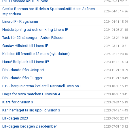
P2011 vinnare av BIF cupen!
2024-05-11 22:01
Cecilia Bohman har tilldelats Sparbankstiftelsen Skånes
2024-04-15 14:26
stipendium
Linero IF - Klagshamn
2024-04-11 15:29
Nedskräpning på och omkring Linero IP
2024-04-08 21:15
Tack för 22 säsonger - Anton Pålsson
2024-03-24 19:18
Gustav Hillstedt till Linero IF
2024-03-11 10:51
Kallelse till årsmöte 12 mars (nytt datum)
2024-02-13 23:15
Hurra! Bollplank till Linero IP!
2023-12-15 14:54
Erbjudande från Unisport
2023-11-21 18:59
Erbjudande från Flügger
2023-11-21 18:49
P19 - herrjuniorerna kvalar till Nationell Division 1
2023-10-30 15:12
Dags för sista matchen i Division 4
2023-10-05 13:41
Klara för division 3
2023-09-24 15:13
Kan herrlaget ta sig upp i division 3
2023-09-12 14:43
LIF-dagen 2023
2023-09-03 22:17
LIF-dagen lördagen 2 september
2023-07-31 13:12