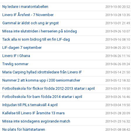
Ny ledare i maratontabellen
2019-10-30 20:52
Linero IF Årsfest - 7 November
2019-10-28 13:35
Gammal är äldst och ung är yngst
2019-10-01 21:49
Missa inte slutstriden i herrserien på söndag
2019-09-26 10:07
Tack alla ni som bidrog till en fin LIF-dag
2019-09-16 08:10
LIF-dagen 7 september
2019-08-25 20:12
Linero IF i Ghana
2019-06-26 11:16
Trevlig sommar
2019-06-26 09:24
Maria Carping hyllad idrottsledare från Linero IF
2019-05-14 21:50
Nummer 2 att komma upp i 200 seniormatcher
2019-05-12 18:32
Fotbollsskola för flickor födda 2012-2013 startar i april
2019-03-31 19:50
Fotbollsskola för barn födda 2014 startar i april
2019-03-26 16:46
Inbjudan till PILs temakväll 4 april
2019-03-04 19:50
Kallelse till Linero IF årsmöte 13 mars
2019-01-28 20:09
Missa inte söndagens avgörande match
2019-01-23 16:32
Ny plats för hjärtstartaren
2019-01-08 08:42