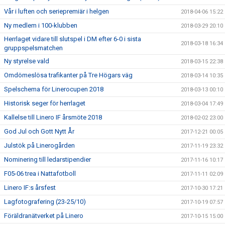
Vår i luften och seriepremiär i helgen
2018-04-06 15:22
Ny medlem i 100-klubben
2018-03-29 20:10
Herrlaget vidare till slutspel i DM efter 6-0 i sista
2018-03-18 16:34
gruppspelsmatchen
Ny styrelse vald
2018-03-15 22:38
Omdömeslösa trafikanter på Tre Högars väg
2018-03-14 10:35
Spelschema för Linerocupen 2018
2018-03-13 00:10
Historisk seger för herrlaget
2018-03-04 17:49
Kallelse till Linero IF årsmöte 2018
2018-02-02 23:00
God Jul och Gott Nytt År
2017-12-21 00:05
Julstök på Linerogården
2017-11-19 23:32
Nominering till ledarstipendier
2017-11-16 10:17
F05-06 trea i Nattafotboll
2017-11-11 02:09
Linero IF:s årsfest
2017-10-30 17:21
Lagfotografering (23-25/10)
2017-10-19 07:57
Föräldranätverket på Linero
2017-10-15 15:00