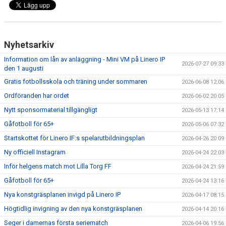
Nyhetsarkiv
Information om lån av anläggning - Mini VM på Linero IP
2026-07-27 09:33
den 1 augusti
Gratis fotbollsskola och träning under sommaren
2026-06-08 12:06
Ordföranden har ordet
2026-06-02 20:05
Nytt sponsormaterial tillgängligt
2026-05-13 17:14
Gåfotboll för 65+
2026-05-06 07:32
Startskottet för Linero IF:s spelarutbildningsplan
2026-04-26 20:09
Ny officiell Instagram
2026-04-24 22:03
Inför helgens match mot Lilla Torg FF
2026-04-24 21:59
Gåfotboll för 65+
2026-04-24 13:16
Nya konstgräsplanen invigd på Linero IP
2026-04-17 08:15
Högtidlig invigning av den nya konstgräsplanen
2026-04-14 20:16
Seger i damernas första seriematch
2026-04-06 19:56