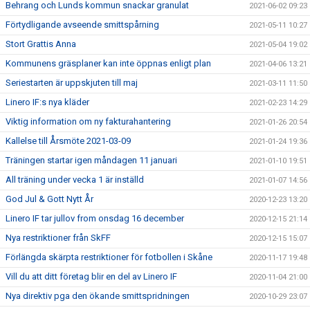
Behrang och Lunds kommun snackar granulat
2021-06-02 09:23
Förtydligande avseende smittspårning
2021-05-11 10:27
Stort Grattis Anna
2021-05-04 19:02
Kommunens gräsplaner kan inte öppnas enligt plan
2021-04-06 13:21
Seriestarten är uppskjuten till maj
2021-03-11 11:50
Linero IF:s nya kläder
2021-02-23 14:29
Viktig information om ny fakturahantering
2021-01-26 20:54
Kallelse till Årsmöte 2021-03-09
2021-01-24 19:36
Träningen startar igen måndagen 11 januari
2021-01-10 19:51
All träning under vecka 1 är inställd
2021-01-07 14:56
God Jul & Gott Nytt År
2020-12-23 13:20
Linero IF tar jullov from onsdag 16 december
2020-12-15 21:14
Nya restriktioner från SkFF
2020-12-15 15:07
Förlängda skärpta restriktioner för fotbollen i Skåne
2020-11-17 19:48
Vill du att ditt företag blir en del av Linero IF
2020-11-04 21:00
Nya direktiv pga den ökande smittspridningen
2020-10-29 23:07