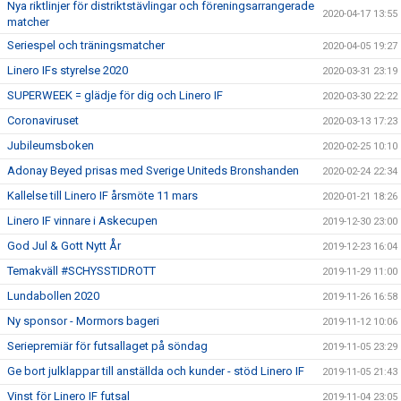
Nya riktlinjer för distriktstävlingar och föreningsarrangerade
2020-04-17 13:55
matcher
Seriespel och träningsmatcher
2020-04-05 19:27
Linero IFs styrelse 2020
2020-03-31 23:19
SUPERWEEK = glädje för dig och Linero IF
2020-03-30 22:22
Coronaviruset
2020-03-13 17:23
Jubileumsboken
2020-02-25 10:10
Adonay Beyed prisas med Sverige Uniteds Bronshanden
2020-02-24 22:34
Kallelse till Linero IF årsmöte 11 mars
2020-01-21 18:26
Linero IF vinnare i Askecupen
2019-12-30 23:00
God Jul & Gott Nytt År
2019-12-23 16:04
Temakväll #SCHYSSTIDROTT
2019-11-29 11:00
Lundabollen 2020
2019-11-26 16:58
Ny sponsor - Mormors bageri
2019-11-12 10:06
Seriepremiär för futsallaget på söndag
2019-11-05 23:29
Ge bort julklappar till anställda och kunder - stöd Linero IF
2019-11-05 21:43
Vinst för Linero IF futsal
2019-11-04 23:05