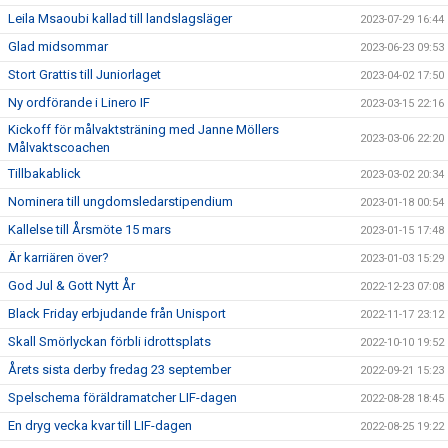
Leila Msaoubi kallad till landslagsläger
2023-07-29 16:44
Glad midsommar
2023-06-23 09:53
Stort Grattis till Juniorlaget
2023-04-02 17:50
Ny ordförande i Linero IF
2023-03-15 22:16
Kickoff för målvaktsträning med Janne Möllers
2023-03-06 22:20
Målvaktscoachen
Tillbakablick
2023-03-02 20:34
Nominera till ungdomsledarstipendium
2023-01-18 00:54
Kallelse till Årsmöte 15 mars
2023-01-15 17:48
Är karriären över?
2023-01-03 15:29
God Jul & Gott Nytt År
2022-12-23 07:08
Black Friday erbjudande från Unisport
2022-11-17 23:12
Skall Smörlyckan förbli idrottsplats
2022-10-10 19:52
Årets sista derby fredag 23 september
2022-09-21 15:23
Spelschema föräldramatcher LIF-dagen
2022-08-28 18:45
En dryg vecka kvar till LIF-dagen
2022-08-25 19:22