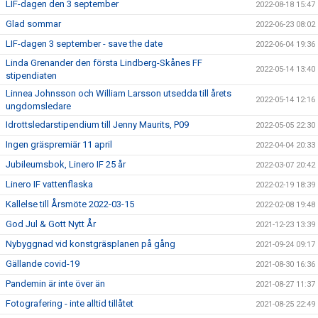
LIF-dagen den 3 september
2022-08-18 15:47
Glad sommar
2022-06-23 08:02
LIF-dagen 3 september - save the date
2022-06-04 19:36
Linda Grenander den första Lindberg-Skånes FF
2022-05-14 13:40
stipendiaten
Linnea Johnsson och William Larsson utsedda till årets
2022-05-14 12:16
ungdomsledare
Idrottsledarstipendium till Jenny Maurits, P09
2022-05-05 22:30
Ingen gräspremiär 11 april
2022-04-04 20:33
Jubileumsbok, Linero IF 25 år
2022-03-07 20:42
Linero IF vattenflaska
2022-02-19 18:39
Kallelse till Årsmöte 2022-03-15
2022-02-08 19:48
God Jul & Gott Nytt År
2021-12-23 13:39
Nybyggnad vid konstgräsplanen på gång
2021-09-24 09:17
Gällande covid-19
2021-08-30 16:36
Pandemin är inte över än
2021-08-27 11:37
Fotografering - inte alltid tillåtet
2021-08-25 22:49