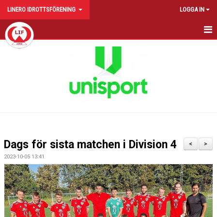
LINERO IDROTTSFÖRENING
LOGGA IN
HEM
NYHETER
FÖRENINGEN
KALENDER
KONTAKT
Dags för sista matchen i Division 4
<
>
CUPER
2023-10-05 13:41
SPONSRING
BILDGALLERI