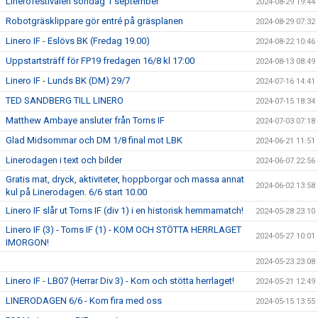
Linerofestivalen söndag 1 september
2024-08-29 19:44
Robotgräsklippare gör entré på gräsplanen
2024-08-29 07:32
Linero IF - Eslövs BK (Fredag 19.00)
2024-08-22 10:46
Uppstartsträff för FP19 fredagen 16/8 kl 17:00
2024-08-13 08:49
Linero IF - Lunds BK (DM) 29/7
2024-07-16 14:41
TED SANDBERG TILL LINERO
2024-07-15 18:34
Matthew Ambaye ansluter från Torns IF
2024-07-03 07:18
Glad Midsommar och DM 1/8 final mot LBK
2024-06-21 11:51
Linerodagen i text och bilder
2024-06-07 22:56
Gratis mat, dryck, aktiviteter, hoppborgar och massa annat
2024-06-02 13:58
kul på Linerodagen. 6/6 start 10.00
Linero IF slår ut Torns IF (div 1) i en historisk hemmamatch!
2024-05-28 23:10
Linero IF (3) - Torns IF (1) - KOM OCH STÖTTA HERRLAGET
2024-05-27 10:01
IMORGON!
2024-05-23 23:08
Linero IF - LB07 (Herrar Div 3) - Kom och stötta herrlaget!
2024-05-21 12:49
LINERODAGEN 6/6 - Kom fira med oss
2024-05-15 13:55