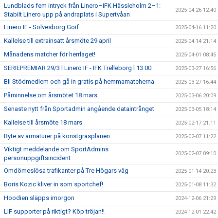
Lundblads fem intryck från Linero–IFK Hässleholm 2–1:
2025-04-26 12:40
Stabilt Linero upp på andraplats i Supertvåan
Linero IF - Sölvesborg Goif
2025-04-16 11:20
Kallelse till extrainsatt årsmöte 29 april
2025-04-14 21:14
Månadens matcher för herrlaget!
2025-04-01 08:45
SERIEPREMIÄR 29/3 l Linero IF - IFK Trelleborg l 13.00
2025-03-27 16:56
Bli Stödmedlem och gå in gratis på hemmamatcherna
2025-03-27 16:44
Påminnelse om årsmötet 18 mars
2025-03-06 20:09
Senaste nytt från Sportadmin angående dataintrånget
2025-03-05 18:14
Kallelse till årsmöte 18 mars
2025-02-17 21:11
Byte av armaturer på konstgräsplanen
2025-02-07 11:22
Viktigt meddelande om SportAdmins
2025-02-07 09:10
personuppgiftsincident
Omdömeslösa trafikanter på Tre Högars väg
2025-01-14 20:23
Boris Kozic kliver in som sportchef!
2025-01-08 11:32
Hoodien släpps imorgon
2024-12-06 21:29
LIF supporter på riktigt? Köp tröjan!!
2024-12-01 22:42