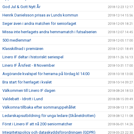
God Jul & Gott Nytt År
2018-12-23 12:17
Henrik Danielsson prisas av Lunds kommun
2018-12-14 15:56
Seger även i andra matchen för seniorlaget
2018-12-09 18:21
Missa inte herrlagets andra hemmamatch i futsalserien
2018-12-07 14:45
500 medlemmar!
2018-12-05 17:00
Klasskillnad i premiären
2018-12-01 18:49
Linero IF deltar i historiskt seriespel
2018-11-26 16:13
Linero IF Årsfest - 8 November
2018-10-31 17:00
Avgörande kvalspel för herrarna på lördag kl 14:00
2018-10-18 13:00
Bra start för herrlaget i kvalet
2018-10-14 09:27
Välkommen till Linero IF dagen
2018-08-24 18:53
Valdebatt - Idrott i Lund
2018-08-15 09:49
Välkomna tillbaka efter sommaruppehållet
2018-08-13 11:28
Ledarskapsutbildning för unga ledare (SkåneIdrotten)
2018-08-12 11:08
Först i Linero IF att nå 200 seniormatcher
2018-06-01 14:26
Integritetspolicy och dataskyddsförordningen (GDPR)
2018-05-23 22:30