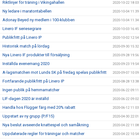
Riktlinjer för träning i Vikingahallen
2020-10-22 18:03
Ny ledare i maratontabellen
2020-10-04 11:39
Adonay Beyed ny medlem i 100-klubben
2020-10-04 11:34
Linero IF seriesegrare
2020-10-03 16:45
Publikfritt på Linero IP
2020-10-02 12:54
Historisk match på lördag
2020-09-30 15:32
Nya Linero IF produkter till försäljning
2020-09-28 19:56
Inställda evenemang 2020
2020-09-23 19:54
A-lagsmatchen mot Lunds SK på fredag spelas publikfritt
2020-09-07 10:09
Fortfarande publikfritt på Linero IP
2020-08-28 13:38
Ingen publik på hemmamatcher
2020-06-22 09:11
LIF-dagen 2020 är inställd
2020-06-22 09:02
Handla hos Flügger färg med 20% rabatt
2020-06-12 11:03
Uppstart av ny grupp (P/F15)
2020-04-30 22:01
Nya beslut avseende knattespel och samåkning
2020-04-22 11:08
Uppdaterade regler för träningar och matcher
2020-04-22 10:54