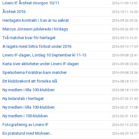
Linero IF Årsfest imorgon 10/11
2016-11-09 12:01
Årsfest 2016
2016-10-11 16:20
Herrlagets kontrakt i 5:an är nu säkrat
2016-09-26 09:26
Marcus Jönsson jubilerade i lördags
2016-09-26 09:19
Två matcher kvar för herrlaget
2016-09-19 15:31
A-lagets mest bittra förlust under 2016
2016-09-10 17:59
Linero IF-dagen, Lördag 10 September kl 11-15
2016-09-08 23:41
Karta över aktiviteter under Linero IF-dagen
2016-09-08 23:40
Spelschema Föräldrar-barn matcher
2016-09-08 23:36
Ett klubbrekord att försöka slå
2016-08-18 13:11
Ny medlem i lilla 100-klubben
2016-08-18 13:09
Ny ledarstab i herrlaget
2016-07-26 21:43
Ny medlem i lilla 100-klubben
2016-05-31 17:08
Ny medlem i 100-klubben
2016-05-31 14:01
Fotografering av Linero IF
2016-05-15 23:50
En pratstund med Mohsen...
2016-04-29 16:17