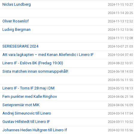
Niclas Lundberg
2024-11-15 10:27
2024-11-14 20:25
Oliver Rosenlöf
2024-11-13 12:52
Ludvig Bergman
2024-11-12 13:56
2024-11-11 12:08
SERIESEGRARE 2024
2024-10-07 21:03
Att vara lagkapten – med Kenan Aliefendic i Linero IF
2024-10-04 07:40
Linero IF - Eslövs BK (Fredag 19.00)
2024-08-22 10:51
Sista matchen innan sommaruppehåll!
2024-06-18 14:03
2024-05-16 11:55
Linero IF - Torns IF 28 maj i DM
2024-05-15 18:13
Fem punkter med Kalle Ringhov
2024-04-06 21:18
Seriepremiär mot MIK
2024-04-06 16:09
Andrej Simeunovic till Linero
2024-03-14 17:54
Gustav Hillstedt till Linero IF
2024-03-11 10:52
Johannes Heden Hultgren till Linero If
2024-02-10 15:56