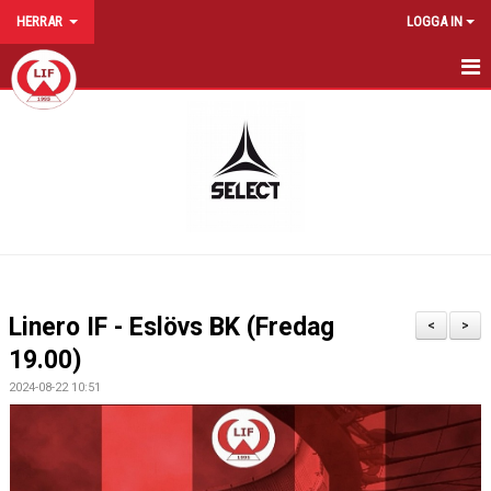
HERRAR
LOGGA IN
HEM
NYHETER
KALENDER
TRUPPEN
BILDGALLERI
Linero IF - Eslövs BK (Fredag
<
>
DOKUMENT
19.00)
2024-08-22 10:51
KONTAKT
MATCHER
STATISTIK