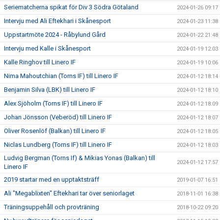
Seriematcherna spikat för Div 3 Södra Götaland
2024-01-26 09:17
Intervju med Ali Eftekhari i Skånesport
2024-01-23 11:38
Uppstartmöte 2024 - Råbylund Gård
2024-01-22 21:48
Intervju med Kalle i Skånesport
2024-01-19 12:03
Kalle Ringhov till Linero IF
2024-01-19 10:06
Nima Mahoutchian (Torns IF) till Linero IF
2024-01-12 18:14
Benjamin Silva (LBK) till Linero IF
2024-01-12 18:10
Alex Sjöholm (Torns IF) till Linero IF
2024-01-12 18:09
Johan Jönsson (Veberöd) till Linero IF
2024-01-12 18:07
Oliver Rosenlöf (Balkan) till Linero IF
2024-01-12 18:05
Niclas Lundberg (Torns IF) till Linero IF
2024-01-12 18:03
Ludvig Bergman (Torns If) & Mikias Yonas (Balkan) till
2024-01-12 17:57
Linero IF
2019 startar med en upptaktsträff
2019-01-07 16:51
Ali "Megablixten" Eftekhari tar över seniorlaget
2018-11-01 16:38
Träningsuppehåll och provträning
2018-10-22 09:20