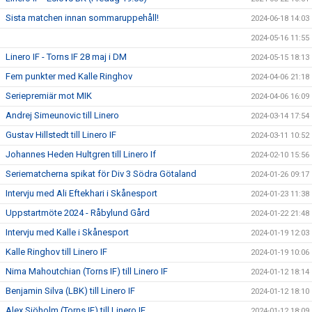
Sista matchen innan sommaruppehåll!
2024-06-18 14:03
2024-05-16 11:55
Linero IF - Torns IF 28 maj i DM
2024-05-15 18:13
Fem punkter med Kalle Ringhov
2024-04-06 21:18
Seriepremiär mot MIK
2024-04-06 16:09
Andrej Simeunovic till Linero
2024-03-14 17:54
Gustav Hillstedt till Linero IF
2024-03-11 10:52
Johannes Heden Hultgren till Linero If
2024-02-10 15:56
Seriematcherna spikat för Div 3 Södra Götaland
2024-01-26 09:17
Intervju med Ali Eftekhari i Skånesport
2024-01-23 11:38
Uppstartmöte 2024 - Råbylund Gård
2024-01-22 21:48
Intervju med Kalle i Skånesport
2024-01-19 12:03
Kalle Ringhov till Linero IF
2024-01-19 10:06
Nima Mahoutchian (Torns IF) till Linero IF
2024-01-12 18:14
Benjamin Silva (LBK) till Linero IF
2024-01-12 18:10
Alex Sjöholm (Torns IF) till Linero IF
2024-01-12 18:09