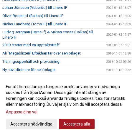
Johan Jönsson (Veberöd) till Linero IF
2024-01-12 18:07
Oliver Rosenlöf (Balkan) till Linero IF
2024-01-12 18:05
Niclas Lundberg (Torns IF) till Linero IF
2024-01-12 18:03
Ludvig Bergman (Torns If) & Mikias Yonas (Balkan) till
2024-01-12 17:57
Linero IF
2019 startar med en upptaktsträff
2019-01-07 16:51
Ali "Megablixten" Eftekhari tar över seniorlaget
2018-11-01 16:38
Träningsuppehåll och provträning
2018-10-22 09:20
Ny huvudtränare för seniorlaget
2017-11-15 10:32
Träningsmatch: Skurups AIF - Linero IF
2017-02-12 16:35
Dags för provträning
För att hemsidan ska fungera korrekt använder vi nödvändiga
2016-10-26 16:56
cookies från SportAdmin. Dessa går inte att stänga av.
Ny medlem i 100-klubben
2016-06-16 15:07
Föreningen kan också använda frivilliga cookies, t.ex. för statistik
eller marknadsföring. Du väljer själv om du vill acceptera dessa.
Anpassa dina val
Cookie-inställningar
Gå till Webbversion
Acceptera nödvändiga
Acceptera alla