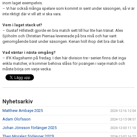
inom laget exempelvis.
– Vi har också många spelare som kommit in sent under säsongen, så vi är
inte riktigt där vi vill att vi ska vara.
Vem i laget stack ut?
– Gustaf Hillstedt gjorde en bra match sett till hur lite han tränat. Alex
Sjöholm och Christian Piemaa levererade på bra nivå och har varit
genomgående bäst under säsongen. Kenan höll ihop det bra där bak.
Vad väntar i nästa omgång?
– IFK Klagshamn på fredag. I den här division tre–serien finns det inga
enkla matcher, vi kommer behöva slåss för poängen i varje match och
måste börja om varje vecka.
Nyhetsarkiv
Matthew Ambaye 2025
2024-12-16 12:04
Adam Olofsson
2024-12-13 08:57
Johan Jönsson förlänger 2025
2024-12-03 11:10
Theo Moralez förlänger 2025!
2024-12-02 16:27