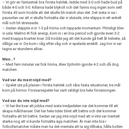
– Vi gör en fantastisk bra första halvlek, ledde med 3-0 och hade bud på
både 4-0 och 5-0. Killarna hade blykoll och det fanns nog ingen som sett
första 45 som trodde att det skulle bli match utav det. Det sista vi sa i
pausvilan var att vi skulle fortsätta där vi slutade, inte släppa in ett enkelt
mål och bli stressade.
– Sedan släppte vi in 1-3 på hörna och tappade momentum. Plötsligt blev
vi usla. Malmö IK fick energi, kom in i en bra period och gjorde även 3-2
med knappa kvarten kvar. Då trodde jag att det kunde gå helt åt helvete, så
dåliga var vi. De kom i våg efter våg och vi spelade enskilt. Jag tror vi var
tagna av stundens allvar…
Men…?
– Med fem minuter var fick hörna, Alex Sjöholm gjorde 4-2 och då dog
matchen.
Vad var du mest nöjd med?
– Spelet ute på planen i första halvlek och våra fasta situationer, tre mål
kom på hörnor. Försvarsspelet har varit väldigt bra hela försäsongen.
Vad var du inte nöjd med?
– Vi har lite kvar att jobba med sista tredjedelen när det kommer till att
skapa målchanser. Det har hela tiden blivit allt bättre och det kommer
fortsätta att bli bättre. Sedan var jag inte nöjd med att vi inte var mentalt
starka nog att vi kunde fortsätta äga matchen. Är man inte bra i
fotbollsmatcher måste man ha det mentala att ta sig tillbaka, hålla bollen