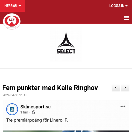
HERRAR
LOGGA IN
HEM
NYHETER
KALENDER
TRUPPEN
BILDGALLERI
Fem punkter med Kalle Ringhov
<
>
DOKUMENT
2024-04-06 21:18
KONTAKT
MATCHER
STATISTIK